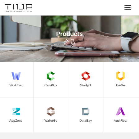
切
换
导
航
Products
产品
WorkFlux
CamPlus
StudyO
UniMe
AppZone
WalletGo
DataBay
AuthReal