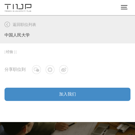
切
换
导
返回职位列表
航
中国人民大学
| 经验 | |
分享职位到
加入我们